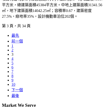
平方米，總建築面積45384平方米。中地上建築面積31341.56
㎡，地下建築面積14042.25㎡；容積率0.67，建築密度
27.5%，綠地率35%，設計機動車泊位202個。
第 3 頁，共 34 頁
最先
前一個
1
2
3
4
5
6
7
8
9
10
下一個
最後
Market We Serve