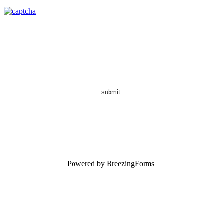
submit
Powered by BreezingForms
上海 • 臺北