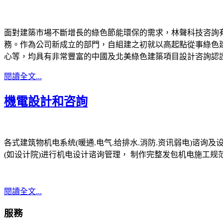
面對建築市場不斷增長的綠色節能環保的需求，林聲科技咨詢有
務。作為公司新成立的部門，自組建之初就以高起點從事綠色
心等，均具有非常豐富的中國及北美綠色建築項目設計咨詢認
閱讀全文...
機電設計和咨詢
各式建筑物机电系统(暖通.电气.给排水.消防.资讯弱电)谘询
(如设计院)进行机电设计谘询管理， 制作完整发包机电施工规
閱讀全文...
服務