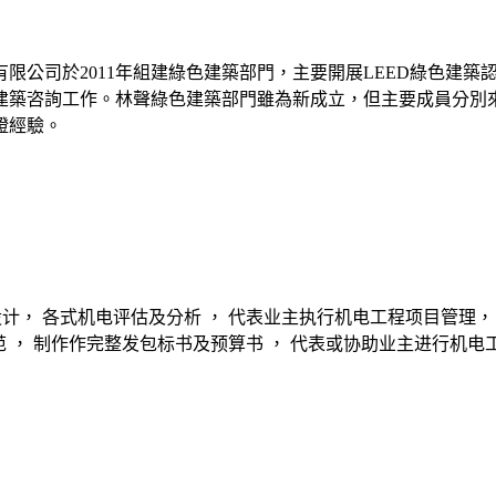
限公司於2011年組建綠色建築部門，主要開展LEED綠色建
建築咨詢工作。林聲綠色建築部門雖為新成立，但主要成員分別
證經驗。
及设计， 各式机电评估及分析 ， 代表业主执行机电工程项目管理
范 ， 制作作完整发包标书及预算书 ， 代表或协助业主进行机电