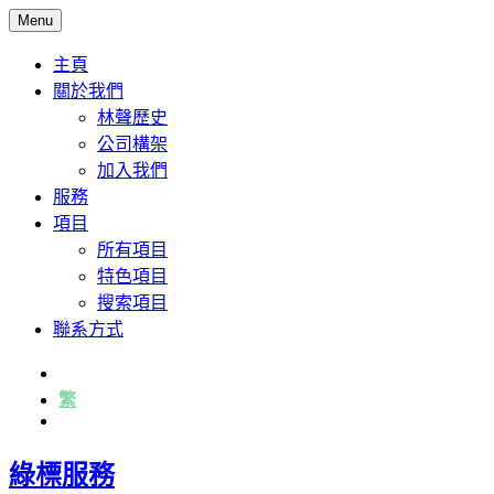
Menu
主頁
關於我們
林聲歷史
公司構架
加入我們
服務
項目
所有項目
特色項目
搜索項目
聯系方式
简
繁
English
綠標服務