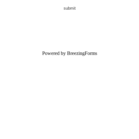
submit
Powered by BreezingForms
上海 • 臺北