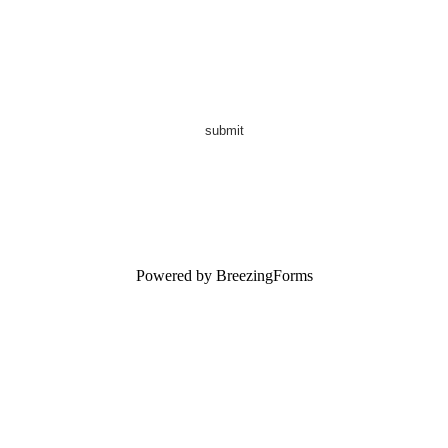
submit
Powered by BreezingForms
上海 • 臺北