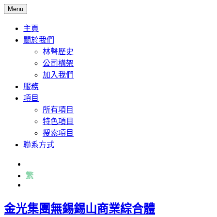
Menu
主頁
關於我們
林聲歷史
公司構架
加入我們
服務
項目
所有項目
特色項目
搜索項目
聯系方式
简
繁
English
金光集團無錫錫山商業綜合體