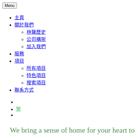
Menu
主頁
關於我們
林聲歷史
公司構架
加入我們
服務
項目
所有項目
特色項目
搜索項目
聯系方式
简
繁
English
We bring a sense of home for your heart to 