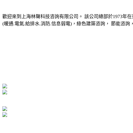
歡迎來到上海林聲科技咨詢有限公司。 該公司總部於1973年
(暖通.電氣.給排水.消防.信息弱電)，綠色建築咨詢， 節能咨