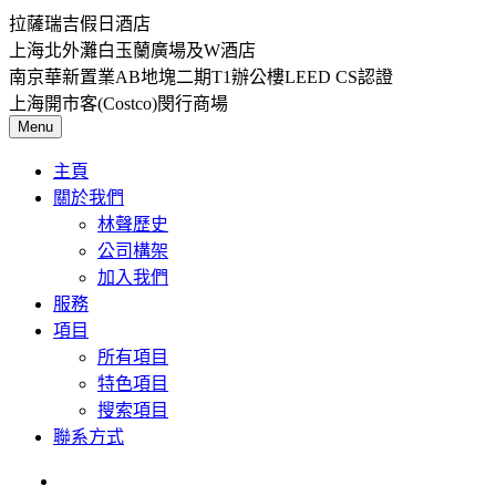
拉薩瑞吉假日酒店
上海北外灘白玉蘭廣場及W酒店
南京華新置業AB地塊二期T1辦公樓LEED CS認證
上海開市客(Costco)閔行商場
Menu
主頁
關於我們
林聲歷史
公司構架
加入我們
服務
項目
所有項目
特色項目
搜索項目
聯系方式
简