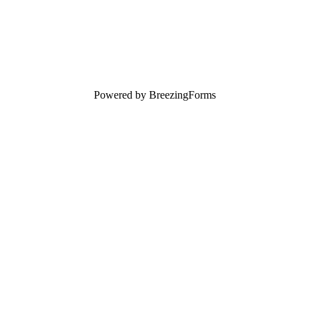
Powered by BreezingForms
上海 • 臺北